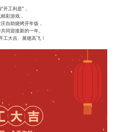
“开工利是”，
玩精彩游戏，
农庄自助烧烤开年饭，
中共同迎接新的一年。
开工大吉、展翅高飞！