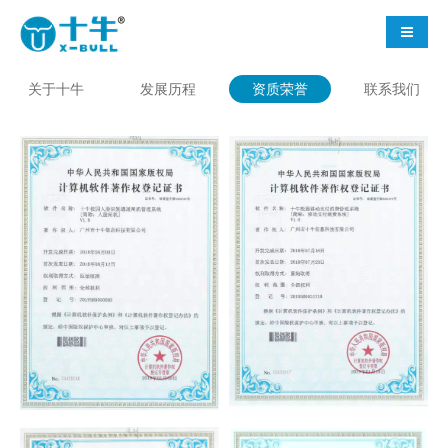
导航切
关于十牛
发展历程
资质荣誉
联系我们