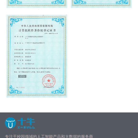
专注于校园领域的人工智能产品和大数据的服务商