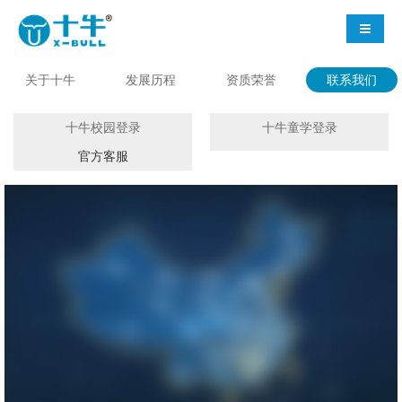
导航切
关于十牛
发展历程
资质荣誉
联系我们
十牛校园登录
十牛童学登录
官方客服