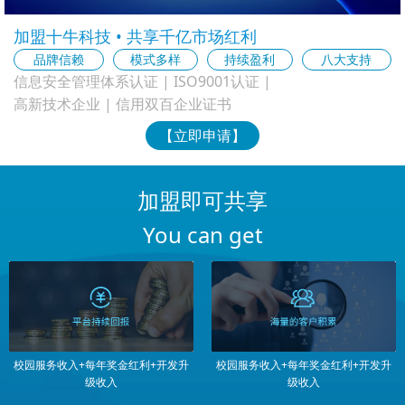
加盟十牛科技 • 共享千亿市场红利
品牌信赖
模式多样
持续盈利
八大支持
信息安全管理体系认证 | ISO9001认证 |
高新技术企业 | 信用双百企业证书
【立即申请】
加盟即可共享
You can get
校园服务收入+每年奖金红利+开发升
校园服务收入+每年奖金红利+开发升
级收入
级收入