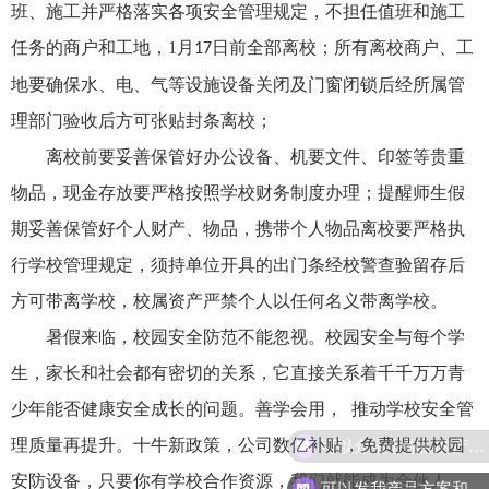
班、施工并严格落实各项安全管理规定，不担任值班和施工
任务的商户和工地，
1
月
日前全部离校；所有离校商户、工
17
地要确保水、电、气等设施设备关闭及门窗闭锁后经所属管
理部门验收后方可张贴封条离校；
离校前要妥善保管好办公设备、机要文件、印签等贵重
物品，现金存放要严格按照学校财务制度办理；提醒师生假
期妥善保管好个人财产、物品，携带个人物品离校要严格执
行学校管理规定，须持单位开具的出门条经校警查验留存后
方可带离学校，校属资产严禁个人以任何名义带离学校。
暑假来临，校园安全防范不能忽视。校园安全与每个学
生，家长和社会都有密切的关系，它直接关系着千千万万青
少年能否健康安全成长的问题。善学会用，
推动学校安全管
可以介绍下你们的产品么
理质量再提升。十牛新政策，公司数亿补贴，免费提供校园
安防设备，只要你有学校合作资源，我们就能成为合伙人，
可以发我产品方案和项目资料吗