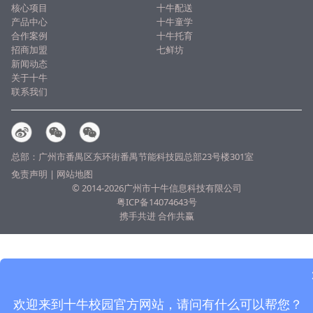
核心项目
十牛配送
产品中心
十牛童学
合作案例
十牛托育
招商加盟
七鲜坊
新闻动态
关于十牛
联系我们
总部：广州市番禺区东环街番禺节能科技园总部23号楼301室
免责声明
|
网站地图
© 2014-2026广州市十牛信息科技有限公司
粤ICP备14074643号
携手共进 合作共赢
欢迎来到十牛校园官方网站，请问有什么可以帮您？