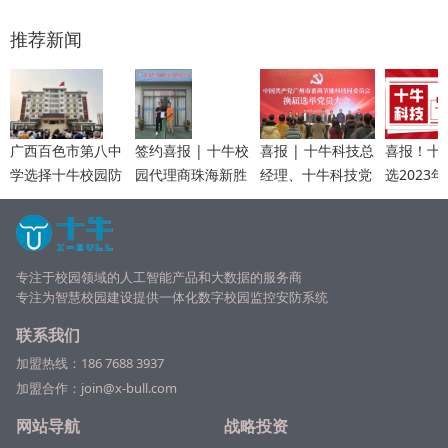
推荐新闻
广西百色市第八中
签约喜报 | 十牛校
喜报 | 十牛科技总
喜报！十
学选择十牛校园防
园代理商珠海新胜
经理、十牛科技党
选2023
霸凌系统，筑立校
网络科技加盟十牛
支部书记李琼当选
上市企业
园防霸凌建设
眼镜店，共同打造
为中共广州市番禺
羊”活动5
学生眼镜新模式！
节能科技园委员会
榜单
委员
专注于校园领域的人工智能产品和大数据的服务商
专注为
智慧校园
建设提供一体化数字校园监控安防系统
联系我们
加盟热线：
186 7688 3937
加盟合作：join@x-bull.com
网站导航
战略投资