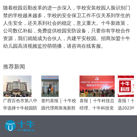
随着校园后勤改革的进一步深入，学校安装校园人脸识别门
禁的学校越来越多，学校的安全保卫工作不仅关系到学生的
人生安全，还关系到社会的稳定，意义重大。十牛新政策，
公司数亿补贴，免费提供校园安防设备，只要你有学校合作
资源，我们就能成为合伙人，共建平安校园。招商加盟十牛
幼儿园高清视频监控萌萌播，请咨询在线客服。
推荐新闻
广西百色市第八中
签约喜报 | 十牛校
喜报 | 十牛科技总
喜报！十
学选择十牛校园防
园代理商珠海新胜
经理、十牛科技党
选2023
霸凌系统，筑立校
网络科技加盟十牛
支部书记李琼当选
上市企业
园防霸凌建设
眼镜店，共同打造
为中共广州市番禺
羊”活动5
学生眼镜新模式！
节能科技园委员会
榜单