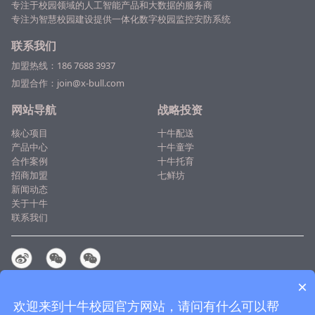
委员
专注于校园领域的人工智能产品和大数据的服务商
专注为
智慧校园
建设提供一体化数字校园监控安防系统
联系我们
加盟热线：
186 7688 3937
加盟合作：join@x-bull.com
网站导航
战略投资
核心项目
十牛配送
产品中心
十牛童学
合作案例
十牛托育
招商加盟
七鲜坊
新闻动态
关于十牛
联系我们
总部：广州市番禺区东环街番禺节能科技园总部23号楼301室
×
免责声明
|
网站地图
欢迎来到十牛校园官方网站，请问有什么可以帮
© 2014-2026广州市十牛信息科技有限公司