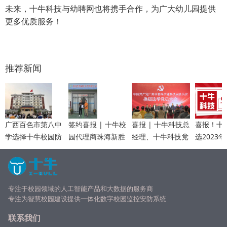
未来，十牛科技与幼聘网也将携手合作，为广大幼儿园提供
更多优质服务！
推荐新闻
广西百色市第八中
签约喜报 | 十牛校
喜报 | 十牛科技总
喜报！十
学选择十牛校园防
园代理商珠海新胜
经理、十牛科技党
选2023
霸凌系统，筑立校
网络科技加盟十牛
支部书记李琼当选
上市企业
园防霸凌建设
眼镜店，共同打造
为中共广州市番禺
羊”活动5
学生眼镜新模式！
节能科技园委员会
榜单
委员
专注于校园领域的人工智能产品和大数据的服务商
专注为
智慧校园
建设提供一体化数字校园监控安防系统
联系我们