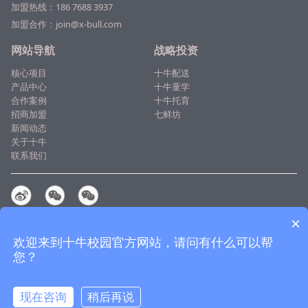
加盟热线：
186 7688 3937
加盟合作：join@x-bull.com
网站导航
战略投资
核心项目
十牛配送
产品中心
十牛童学
合作案例
十牛托育
招商加盟
七鲜坊
新闻动态
关于十牛
联系我们
总部：广州市番禺区东环街番禺节能科技园总部23号楼301室
×
免责声明
|
网站地图
欢迎来到十牛校园官方网站，请问有什么可以帮
© 2014-2026广州市十牛信息科技有限公司
您？
粤ICP备14074643号
携手共进 合作共赢
现在咨询
稍后再说